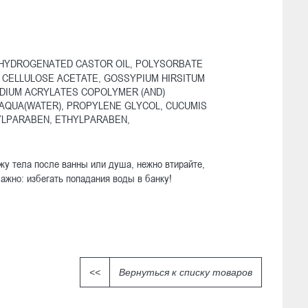
0 HYDROGENATED CASTOR OIL, POLYSORBATE
 CELLULOSE ACETATE, GOSSYPIUM HIRSITUM
 SODIUM ACRYLATES COPOLYMER (AND)
 AQUA(WATER), PROPYLENE GLYCOL, CUCUMIS
YLPARABEN, ETHYLPARABEN,
жу тела после ванны или душа, нежно втирайте,
Важно: избегать попадания воды в банку!
<<
Вернуться к списку товаров