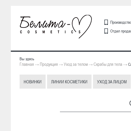
Производство
Отдел продаж
Вы здесь
Главная
Продукция
Уход за телом
Скрабы для тела
→
→
→
→
Са
НОВИНКИ
ЛИНИИ КОСМЕТИКИ
УХОД ЗА ЛИЦОМ