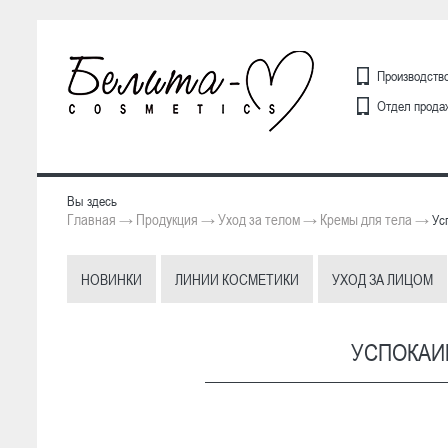
Производство
Отдел продаж
Вы здесь
Главная
Продукция
Уход за телом
Кремы для тела
→
→
→
→
Усп
НОВИНКИ
ЛИНИИ КОСМЕТИКИ
УХОД ЗА ЛИЦОМ
УСПОКАИ