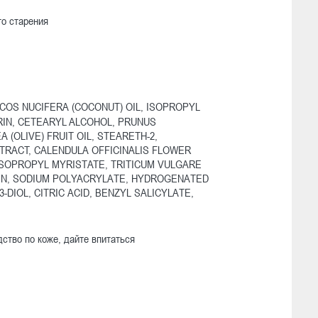
го старения
COS NUCIFERA (COCONUT) OIL, ISOPROPYL
ERIN, CETEARYL ALCOHOL, PRUNUS
(OLIVE) FRUIT OIL, STEARETH-2,
TRACT, CALENDULA OFFICINALIS FLOWER
SOPROPYL MYRISTATE, TRITICUM VULGARE
OIN, SODIUM POLYACRYLATE, HYDROGENATED
DIOL, CITRIC ACID, BENZYL SALICYLATE,
ство по коже, дайте впитаться