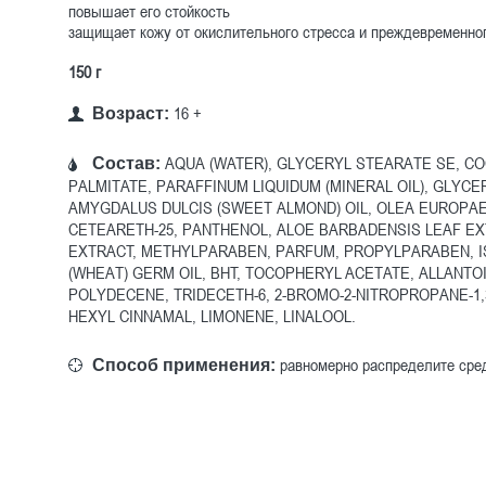
повышает его стойкость
защищает кожу от окислительного стресса и преждевременно
150 г
16 +
Возраст:
AQUA (WATER), GLYCERYL STEARATE SE, CO
Состав:
PALMITATE, PARAFFINUM LIQUIDUM (MINERAL OIL), GLYC
AMYGDALUS DULCIS (SWEET ALMOND) OIL, OLEA EUROPAEA 
CETEARETH-25, PANTHENOL, ALOE BARBADENSIS LEAF EX
EXTRACT, METHYLPARABEN, PARFUM, PROPYLPARABEN, I
(WHEAT) GERM OIL, BHT, TOCOPHERYL ACETATE, ALLANT
POLYDECENE, TRIDECETH-6, 2-BROMO-2-NITROPROPANE-1,3-
HEXYL CINNAMAL, LIMONENE, LINALOOL.
равномерно распределите сред
Способ применения: