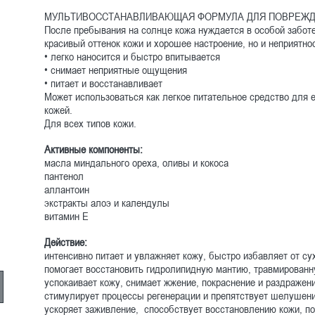
МУЛЬТИВОССТАНАВЛИВАЮЩАЯ ФОРМУЛА ДЛЯ ПОВРЕЖД
После пребывания на солнце кожа нуждается в особой заботе
красивый оттенок кожи и хорошее настроение, но и неприятно
• легко наносится и быстро впитывается
• снимает неприятные ощущения
• питает и восстанавливает
Может использоваться как легкое питательное средство для
кожей.
Для всех типов кожи.
Активные компоненты:
масла миндального ореха, оливы и кокоса
пантенол
аллантоин
экстракты алоэ и календулы
витамин Е
Действие:
интенсивно питает и увлажняет кожу, быстро избавляет от су
помогает восстановить гидролипидную мантию, травмирован
успокаивает кожу, снимает жжение, покраснение и раздражен
стимулирует процессы регенерации и препятствует шелушен
ускоряет заживление, способствует восстановлению кожи, пом