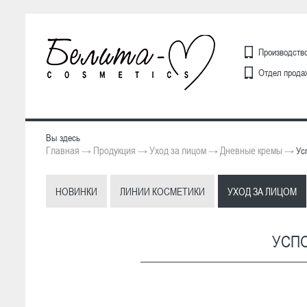
Производство
Отдел продаж
Вы здесь
Главная
Продукция
Уход за лицом
Дневные кремы
→
→
→
→
Усп
НОВИНКИ
ЛИНИИ КОСМЕТИКИ
УХОД ЗА ЛИЦОМ
УСПО