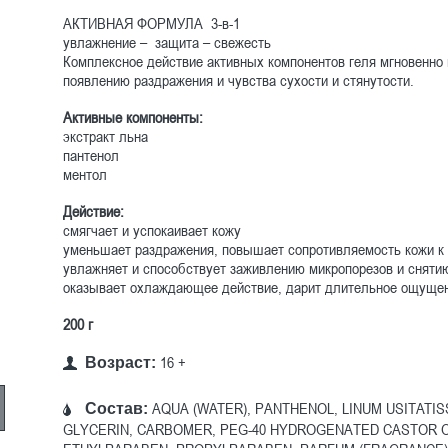
АКТИВНАЯ ФОРМУЛА 3-в-1
увлажнение – защита – свежесть
Комплексное действие активных компонентов геля мгновенно 
появлению раздражения и чувства сухости и стянутости.
Активные компоненты:
экстракт льна
пантенол
ментол
Действие:
смягчает и успокаивает кожу
уменьшает раздражения, повышает сопротивляемость кожи к
увлажняет и способствует заживлению микропорезов и сняти
оказывает охлаждающее действие, дарит длительное ощуще
200 г
16 +
Возраст:
AQUA (WATER), PANTHENOL, LINUM USITATIS
Состав:
GLYCERIN, CARBOMER, PEG-40 HYDROGENATED CASTOR 