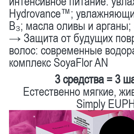
интенсивное питание: увл
Hydrovance™; увлажняющий
В₃; масла оливы и арганы;
→ Защита от будущих повр
волос: современные водо
комплекс SoyaFlor AN
3 средства = 3 ш
Естественно мягкие, жи
Simply EUPH