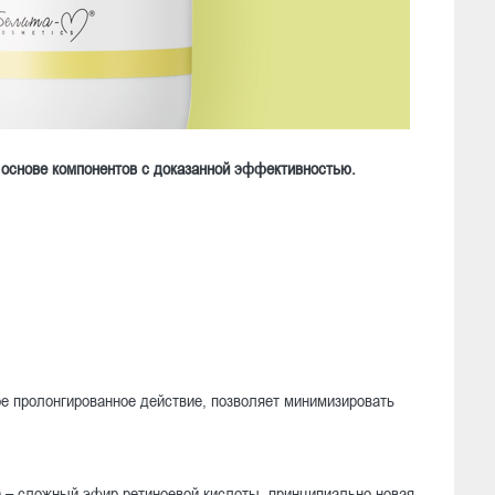
 основе компонентов с доказанной эффективностью.
е пролонгированное действие, позволяет минимизировать
) – сложный эфир ретиноевой кислоты, принципиально новая