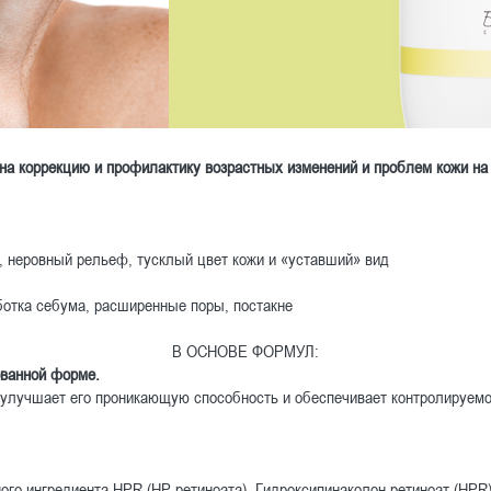
 на коррекцию и профилактику возрастных изменений и проблем кожи на
, неровный рельеф, тусклый цвет кожи и «уставший» вид
отка себума, расширенные поры, постакне
В ОСНОВЕ ФОРМУЛ:
ованной форме.
 улучшает его проникающую способность и обеспечивает контролируемо
ого ингредиента HPR (HP-ретиноата). Гидроксипинаколон ретиноат (HPR