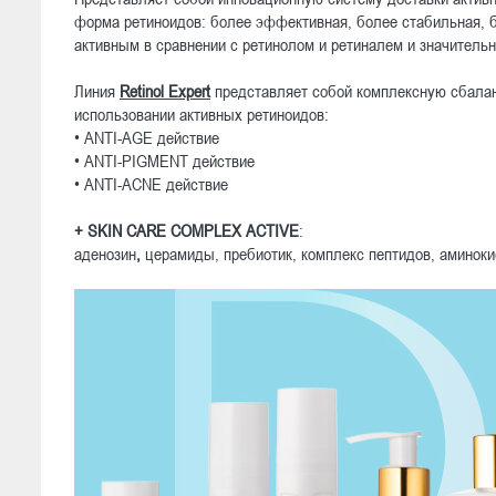
форма ретиноидов: более эффективная, более стабильная, б
активным в сравнении с ретинолом и ретиналем и значительн
Линия
Retinol Expert
представляет собой комплексную сбалан
использовании активных ретиноидов:
•
ANTI
-
AGE
действие
•
ANTI
-
PIGMENT
действие
•
ANTI
-
ACNE
действие
+ SKIN
CARE
COMPLEX
ACTIVE
:
аденозин
,
церамиды, пребиотик, комплекс пептидов, аминоки