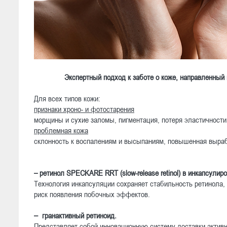
Экспертный подход к заботе о коже, направленный
Для всех типов кожи:
признаки хроно- и фотостарения
морщины и сухие заломы, пигментация, потеря эластичности
проблемная кожа
склонность к воспалениям и высыпаниям, повышенная выраб
– ретинол
SPECKARE
RRT
(
slow
-release retinol
) в инкапсулир
Технология инкапсуляции сохраняет стабильность ретинола,
риск появления побочных эффектов.
–
гранактивный ретиноид.
Представляет собой инновационную систему доставки активн