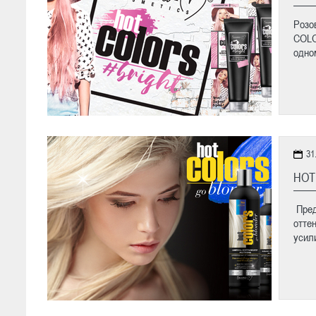
Розо
COLO
одно
31
HOT
Пред
отте
усили