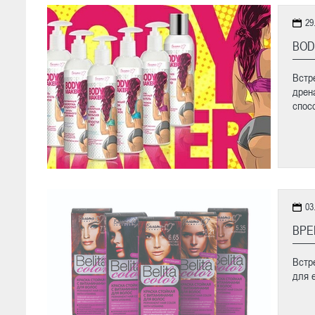
29
BOD
Встр
дрен
спос
03
ВРЕ
Встр
для 