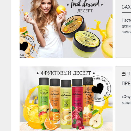
САХ
Наст
дели
самое
11
ПРЕ
«Фру
кажд