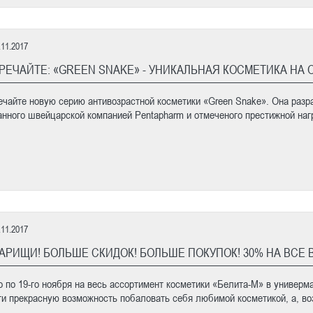
.11.2017
РЕЧАЙТЕ: «GREEN SNAKE» - УНИКАЛЬНАЯ КОСМЕТИКА НА 
ечайте новую серию антивозрастной косметики «Green Snake». Она разр
анного швейцарской компанией Pentapharm и отмеченого престижной нагр
.11.2017
АРИЩИ! БОЛЬШЕ СКИДОК! БОЛЬШЕ ПОКУПОК! 30% НА ВСЕ В
го по 19-го ноября на весь ассортимент косметики «Белита-М» в универм
ти прекрасную возможность побаловать себя любимой косметикой, а, во