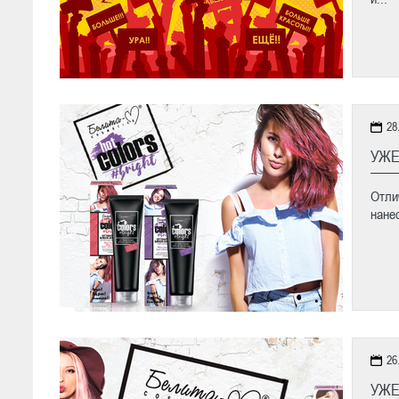
28
УЖЕ
Отли
нане
26
УЖЕ