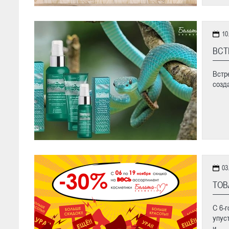
10
ВСТ
Встр
созд
03
ТОВ
С 6-
упус
и...