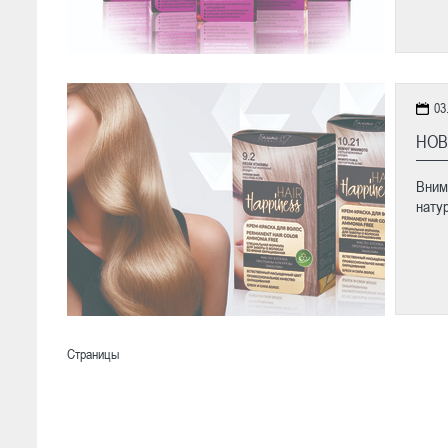
03
НОВ
Вним
нату
Страницы