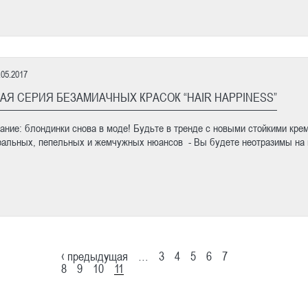
.05.2017
АЯ СЕРИЯ БЕЗАМИАЧНЫХ КРАСОК “HAIR HAPPINESS”
ание: блондинки снова в моде! Будьте в тренде с новыми стойкими крем-
ральных, пепельных и жемчужных нюансов - Вы будете неотразимы на п
‹ предыдущая
…
3
4
5
6
7
8
9
10
11