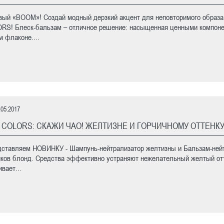
вый «BOOM»! Создай модный дерзкий акцент для неповторимого образ
RS! Блеск-бальзам – отличное решение: насыщенная ценными компоне
м флаконе....
.05.2017
 COLORS: СКАЖИ ЧАО! ЖЕЛТИЗНЕ И ГОРЧИЧНОМУ ОТТЕНКУ
ставляем НОВИНКУ - Шампунь-нейтрализатор желтизны и Бальзам-не
нков блонд. Средства эффективно устраняют нежелательный желтый отт
вает...