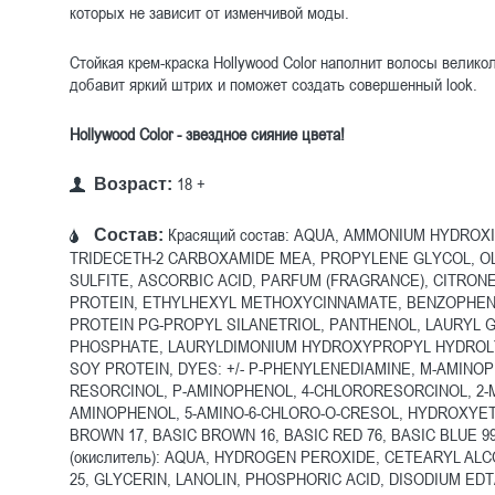
которых не зависит от изменчивой моды.
Стойкая крем-краска Hollywood Color наполнит волосы велико
добавит яркий штрих и поможет создать совершенный look.
Hollywood Color - звездное сияние цвета!
18 +
Возраст:
Красящий состав: AQUA, AMMONIUM HYDROXID
Состав:
TRIDECETH-2 CARBOXAMIDE MEA, PROPYLENE GLYCOL, O
SULFITE, ASCORBIC ACID, PARFUM (FRAGRANCE), CITRON
PROTEIN, ETHYLHEXYL METHOXYCINNAMATE, BENZOPHEN
PROTEIN PG-PROPYL SILANETRIOL, PANTHENOL, LAURYL
PHOSPHATE, LAURYLDIMONIUM HYDROXYPROPYL HYDROLY
SOY PROTEIN, DYES: +/- P-PHENYLENEDIAMINE, M-AMINO
RESORCINOL, P-AMINOPHENOL, 4-CHLORORESORCINOL, 2-
AMINOPHENOL, 5-AMINO-6-CHLORO-O-CRESOL, HYDROXYET
BROWN 17, BASIC BROWN 16, BASIC RED 76, BASIC BLUE 99
(окислитель): AQUA, HYDROGEN PEROXIDE, CETEARYL AL
25, GLYCERIN, LANOLIN, PHOSPHORIC ACID, DISODIUM ED