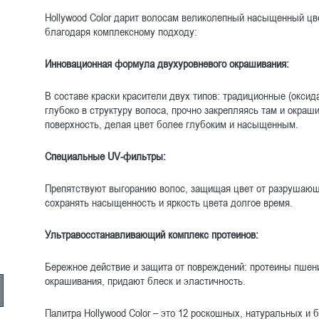
Hollywood Color дарит волосам великолепный насыщенный цв
благодаря комплексному подходу:
Инновационная формула двухуровневого окрашивания:
В составе краски красители двух типов: традиционные (оксид
глубоко в структуру волоса, прочно закрепляясь там и окраш
поверхность, делая цвет более глубоким и насыщенным.
Специальные UV-фильтры:
Препятствуют выгоранию волос, защищая цвет от разрушающ
сохранять насыщенность и яркость цвета долгое время.
Ультравосстанавливающий комплекс протеинов:
Бережное действие и защита от повреждений: протеины пшен
окрашивания, придают блеск и эластичность.
Палитра Hollywood Color – это 12 роскошных, натуральных и 