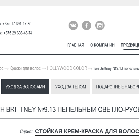
: +375 17 391-17-80
: +375 29 608-48-74
ГЛАВНАЯ
О КОМПАНИИ
ПРОДУКЦ
ос
Краски для волос
HOLLYWOOD COLOR
→
→
→
тон Brittney №9.13 пепельн
УХОД ЗА ВОЛОСАМИ
УХОД ЗА ТЕЛОМ
ПОДАРОЧНЫЕ НАБОР
Н BRITTNEY №9.13 ПЕПЕЛЬНЫЙ СВЕТЛО-РУ
Серия:
СТОЙКАЯ КРЕМ-КРАСКА ДЛЯ ВОЛО