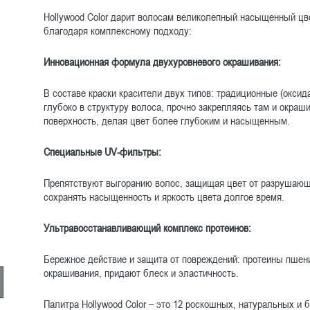
Hollywood Color дарит волосам великолепный насыщенный цв
благодаря комплексному подходу:
Инновационная формула двухуровневого окрашивания:
В составе краски красители двух типов: традиционные (оксид
глубоко в структуру волоса, прочно закрепляясь там и окраш
поверхность, делая цвет более глубоким и насыщенным.
Специальные UV-фильтры:
Препятствуют выгоранию волос, защищая цвет от разрушающ
сохранять насыщенность и яркость цвета долгое время.
Ультравосстанавливающий комплекс протеинов:
Бережное действие и защита от повреждений: протеины пшен
окрашивания, придают блеск и эластичность.
Палитра Hollywood Color – это 12 роскошных, натуральных и 