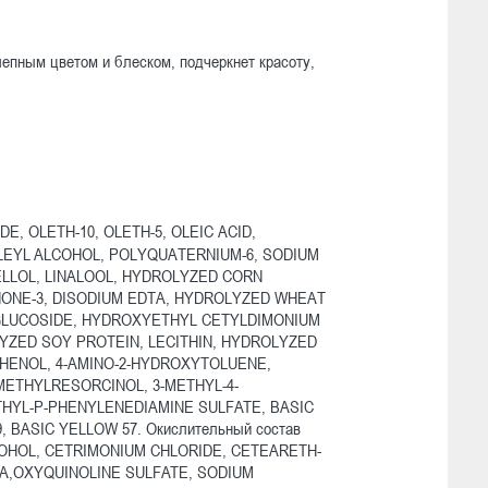
лепным цветом и блеском, подчеркнет красоту,
E, OLETH-10, OLETH-5, OLEIC ACID,
LEYL ALCOHOL, POLYQUATERNIUM-6, SODIUM
ELLOL, LINALOOL, HYDROLYZED CORN
ONE-3, DISODIUM EDTA, HYDROLYZED WHEAT
 GLUCOSIDE, HYDROXYETHYL CETYLDIMONIUM
ZED SOY PROTEIN, LECITHIN, HYDROLYZED
PHENOL, 4-AMINO-2-HYDROXYTOLUENE,
METHYLRESORCINOL, 3-METHYL-4-
HYL-P-PHENYLENEDIAMINE SULFATE, BASIC
, BASIC YELLOW 57. Окислительный состав
COHOL, CETRIMONIUM CHLORIDE, CETEARETH-
TA,OXYQUINOLINE SULFATE, SODIUM