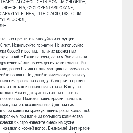
 CETEARYL ALCOHOL, CETRIMONIUM CHLORIDE,
, UNDECETH-5, CYCLOPENTASILOXANE,
ICAPRYLYL ETHER, CITRIC ACID, DISODIUM
YL ALCOHOL,
ONE
тельно прочтите и следуйте инструкции.
 лет. Используйте перчатки. Не используйте
аски бровей и ресниц. Наличие временных
е окрашивайте Ваши волосы, если у Вас сыпь на
здражение и/ или повреждения кожи головы, Вы
олос, ранее Вы испытали реакцию на временные
мойте волосы. Не делайте химическую завивку
опадания краски на одежду. Содержит перекись
акта с кожей и попадания в глаза. В случае
м воды Руководствуйтесь картой оттенков.
х состояния. Приготовление краски: наденьте
приступайте к окрашиванию. Для темных
й слой крема на краевую линию роста волос, лоб
однородным при наличии большого количества
асчески быстро нанесите смесь на сухие
 начиная с корней волос. Внимание! Цвет краски