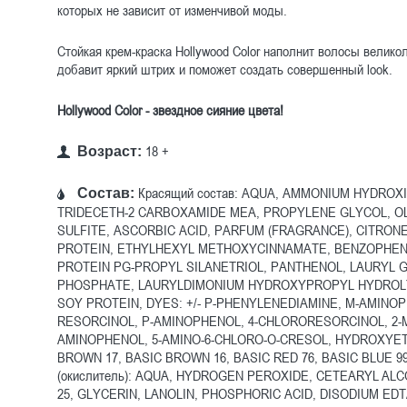
которых не зависит от изменчивой моды.
Стойкая крем-краска Hollywood Color наполнит волосы велико
добавит яркий штрих и поможет создать совершенный look.
Hollywood Color - звездное сияние цвета!
18 +
Возраст:
Красящий состав: AQUA, AMMONIUM HYDROXID
Состав:
TRIDECETH-2 CARBOXAMIDE MEA, PROPYLENE GLYCOL, O
SULFITE, ASCORBIC ACID, PARFUM (FRAGRANCE), CITRON
PROTEIN, ETHYLHEXYL METHOXYCINNAMATE, BENZOPHEN
PROTEIN PG-PROPYL SILANETRIOL, PANTHENOL, LAURYL
PHOSPHATE, LAURYLDIMONIUM HYDROXYPROPYL HYDROLY
SOY PROTEIN, DYES: +/- P-PHENYLENEDIAMINE, M-AMINO
RESORCINOL, P-AMINOPHENOL, 4-CHLORORESORCINOL, 2-
AMINOPHENOL, 5-AMINO-6-CHLORO-O-CRESOL, HYDROXYET
BROWN 17, BASIC BROWN 16, BASIC RED 76, BASIC BLUE 99
(окислитель): AQUA, HYDROGEN PEROXIDE, CETEARYL AL
25, GLYCERIN, LANOLIN, PHOSPHORIC ACID, DISODIUM ED