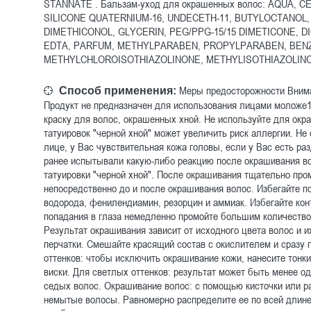
STANNATE . Бальзам-уход для окрашенных волос: AQUA,
SILICONE QUATERNIUM-16, UNDECETH-11, BUTYLOCTANOL
DIMETHICONOL, GLYCERIN, PEG/PPG-15/15 DIMETICONE, D
EDTA, PARFUM, METHYLPARABEN, PROPYLPARABEN, BENZ
METHYLCHLOROISOTHIAZOLINONE, METHYLISOTHIAZOLIN
Меры предосторожности Внима
Способ применения:
Продукт не предназначен для использования лицами моложе16
краску для волос, окрашенных хной. Не используйте для окр
татуировок "черной хной" может увеличить риск аллергии. Н
лице, у Вас чувствительная кожа головы, если у Вас есть ра
ранее испытывали какую-либо реакцию после окрашивания в
татуировки "черной хной". После окрашивания тщательно про
непосредственно до и после окрашивания волос. Избегайте п
водорода, фенилендиамин, резорцин и аммиак. Избегайте конт
попадания в глаза немедленно промойте большим количество
Результат окрашивания зависит от исходного цвета волос и и
перчатки. Смешайте красящий состав с окислителем и сразу 
оттенков: чтобы исключить окрашивание кожи, нанесите тонки
виски. Для светлых оттенков: результат может быть менее 
седых волос. Окрашивание волос: с помощью кисточки или р
немытые волосы. Равномерно распределите ее по всей длине,