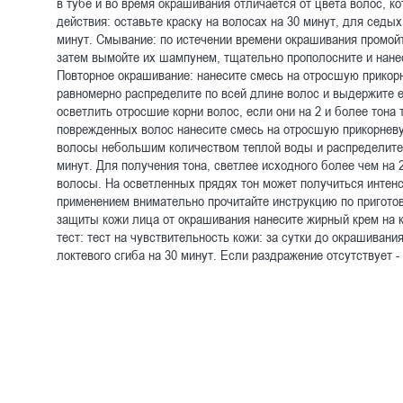
в тубе и во время окрашивания отличается от цвета волос, к
действия: оставьте краску на волосах на 30 минут, для седы
минут. Смывание: по истечении времени окрашивания промойт
затем вымойте их шампунем, тщательно прополосните и нанес
Повторное окрашивание: нанесите смесь на отросшую прикорн
равномерно распределите по всей длине волос и выдержите 
осветлить отросшие корни волос, если они на 2 и более тона
поврежденных волос нанесите смесь на отросшую прикорневую
волосы небольшим количеством теплой воды и распределите
минут. Для получения тона, светлее исходного более чем на 
волосы. На осветленных прядях тон может получиться интенс
применением внимательно прочитайте инструкцию по пригото
защиты кожи лица от окрашивания нанесите жирный крем на 
тест: тест на чувствительность кожи: за сутки до окрашиван
локтевого сгиба на 30 минут. Если раздражение отсутствует -