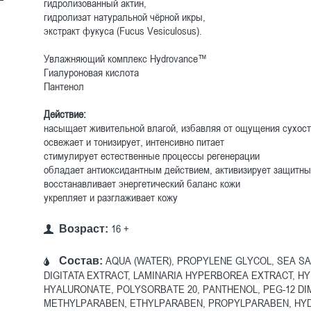
гидролизованный актин,
гидролизат натуральной чёрной икры,
экстракт фукуса (Fucus Vesiculosus).
Увлажняющий комплекс Hydrovance™
Гиалуроновая кислота
Пантенол
Действие:
насыщает живительной влагой, избавляя от ощущения сухост
освежает и тонизирует, интенсивно питает
стимулирует естественные процессы регенерации
обладает антиоксидантным действием, активизирует защитн
восстанавливает энергетический баланс кожи
укрепляет и разглаживает кожу
16 +
Возраст:
AQUA (WATER), PROPYLENE GLYCOL, SEA SA
Состав:
DIGITATA EXTRACT, LAMINARIA HYPERBOREA EXTRACT, H
HYALURONATE, POLYSORBATE 20, PANTHENOL, PEG-12 D
METHYLPARABEN, ETHYLPARABEN, PROPYLPARABEN, HYD